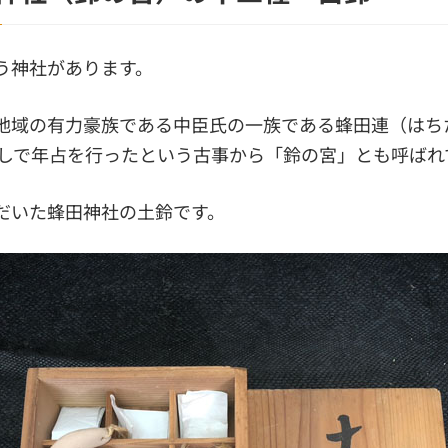
う神社があります。
地域の有力豪族である中臣氏の一族である蜂田連（はち
悪しで年占を行ったという古事から「鈴の宮」とも呼ばれ
だいた蜂田神社の土鈴です。