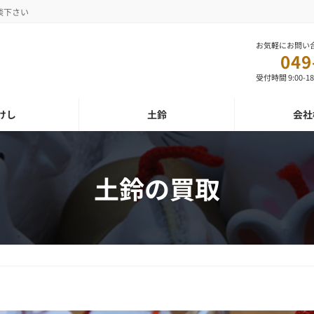
談下さい
お気軽にお問い
049
受付時間 9:00-1
けし
土鈴
会社
土鈴の買取