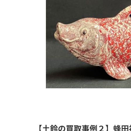
【土鈴の買取事例２】蜂田