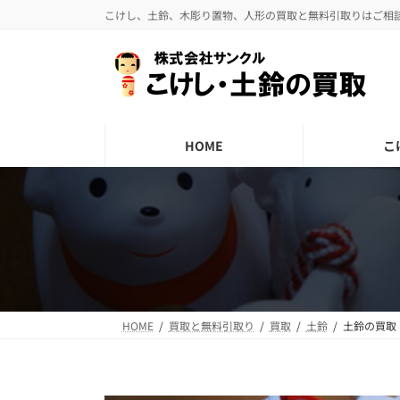
コ
ナ
こけし、土鈴、木彫り置物、人形の買取と無料引取りはご相
ン
ビ
テ
ゲ
ン
ー
ツ
シ
へ
ョ
HOME
こ
ス
ン
キ
に
ッ
移
プ
動
HOME
買取と無料引取り
買取
土鈴
土鈴の買取