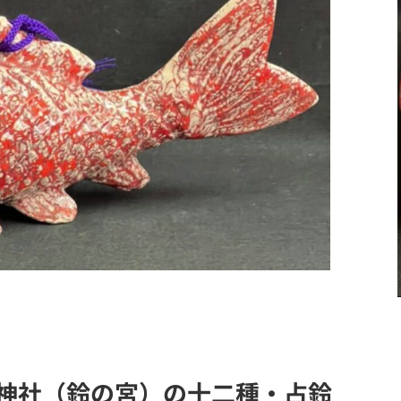
神社（鈴の宮）の十二種・占鈴